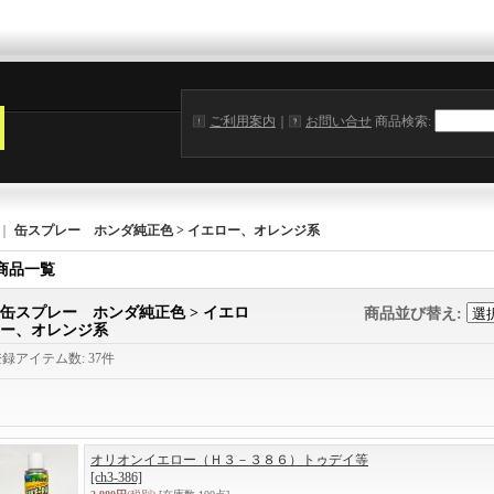
ご利用案内
｜
お問い合せ
商品検索
:
｜
缶スプレー ホンダ純正色 > イエロー、オレンジ系
商品一覧
缶スプレー ホンダ純正色 > イエロ
商品並び替え
:
ー、オレンジ系
登録アイテム数
:
37件
オリオンイエロー（Ｈ３－３８６）トゥデイ等
[ch3-386]