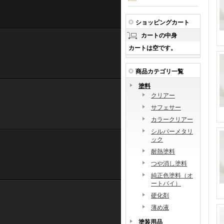
ショッピングカート
カートの中身
カートは空です。
商品カテゴリ一覧
塗料
クリアー
サフェサー
カラークリアー
シルバーメタリ
ック
耐熱塗料
つや消し塗料
純正色塗料（オ
ートバイ）
硬化剤
薄め液
塗装用品