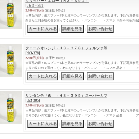
クリッパーイエロー（Ｈ３－３９１）
[cｈ3－391]
2,980円
(税別)
[在庫数 100点]
☆商品内容：缶スプレー1本と見本のカラーサンプルが付属します。下記写真参照
白または同系統の色を塗ってください。・パソコン ・スマホ ※白や同系の色
｜
｜
クロームオレンジ（Ｈ３－３７８）フォルツァ等
[ch3-378]
2,980円
(税別)
[在庫数 100点]
☆商品内容：缶スプレー1本と見本のカラーサンプルが付属します。下記写真参照
まりの良いので透けにくい色になります・パソコン ・スマホ 品名： ア
｜
｜
サンタン色「仮」（Ｈ３－３９５）スーパーカブ
[ch3-395]
2,980円
(税別)
[在庫数 100点]
☆商品内容：缶スプレー1本と見本のカラーサンプルが付属します。下記写真参照
まりの良いので透けにくい色になります・パソコン ・スマホ 品名： ア
｜
｜