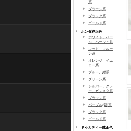
系
ブラウン系
ブラック系
ゴールド系
ホンダ純正色
ホワイト、パー
ル、ベージュ系
レッド、マルー
ン系
オレンジ、イエ
ロー系
ブルー、紺系
グリーン系
シルバー、グレ
ー、ガンメタ系
ブラウン系
パープル(紫)系
ブラック系
ゴールド系
ドゥカティー純正色