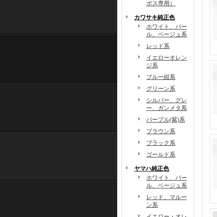
ポス専用）
カワサキ純正色
ホワイト、パー
ル、ベージュ系
レッド系
イエローオレン
ジ系
ブルー紺系
グリーン系
シルバー、グレ
ー、ガンメタ系
パープル(紫)系
ブラウン系
ブラック系
ゴールド系
ヤマハ純正色
ホワイト、パー
ル、ベージュ系
レッド、マルー
ン系
イエロー・オレ