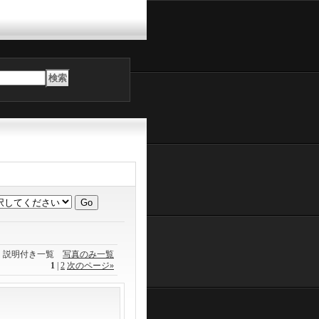
説明付き一覧
写真のみ一覧
1
|
2
次のページ
»