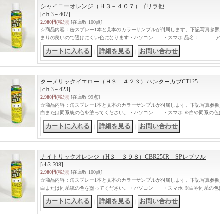
シャイニーオレンジ（Ｈ３－４０７）ゴリラ他
[cｈ3－407]
2,980円
(税別)
[在庫数 100点]
☆商品内容：缶スプレー1本と見本のカラーサンプルが付属します。下記写真参照
まりの良いので透けにくい色になります・パソコン ・スマホ 品名： ア
｜
｜
ターメリックイエロー（Ｈ３－４２３）ハンターカブCT125
[cｈ3－423]
2,980円
(税別)
[在庫数 99点]
☆商品内容：缶スプレー1本と見本のカラーサンプルが付属します。下記写真参照
白または同系統の色を塗ってください。・パソコン ・スマホ ※白や同系の色
｜
｜
ナイトリックオレンジ（H３－３９８）CBR250R SPレプソル
[ch3-398]
2,980円
(税別)
[在庫数 100点]
☆商品内容：缶スプレー1本と見本のカラーサンプルが付属します。下記写真参照
白または同系統の色を塗ってください。・パソコン ・スマホ ※白や同系の色
｜
｜