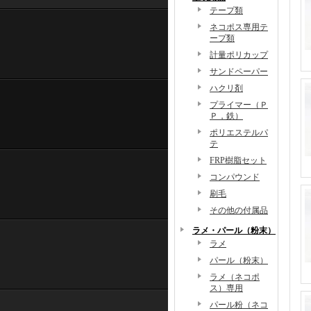
テープ類
ネコポス専用テ
ープ類
計量ポリカップ
サンドペーパー
ハクリ剤
プライマー（Ｐ
Ｐ，鉄）
ポリエステルパ
テ
FRP樹脂セット
コンパウンド
刷毛
その他の付属品
ラメ・パール（粉末）
ラメ
パール（粉末）
ラメ（ネコポ
ス）専用
パール粉（ネコ