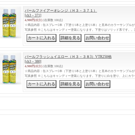
パールファイアーオレンジ（Ｈ３－３７１）
[ch3－371]
4,980円
(税別)
[在庫数 100点]
☆商品内容：缶スプレー2本（下塗り1本と上塗り1本）と見本のカラーサンプル
写真参照 ※こちらはキャンディー塗装になります。下塗りはソリッド系です。。
｜
｜
パールフラッシュイエロー（Ｈ３－３８3）VTR250他
[ch3－380]
4,980円
(税別)
[在庫数 100点]
☆商品内容：缶スプレー2本（下塗り1本と上塗り1本）と見本のカラーサンプル
写真参照 ※こちらはキャンディー塗装になります。下塗りに白を塗り、上にカラ
｜
｜