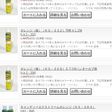
2,980円
(税別)
[在庫数 100点]
☆商品内容：缶スプレー1本と見本のカラーサンプルが付属します。下記写真参照
白または同系統の色を塗ってください。・パソコン ・スマホ ※白や同系の色
｜
｜
オレンジ（仮）（Ｈ３－３３２）79年ＸＬ250
[cｈ3－332]
2,980円
(税別)
[在庫数 100点]
☆商品内容：缶スプレー1本と見本のカラーサンプルが付属します。下記写真参照
まりの良いので透けにくい色になります・パソコン ・スマホ 品名： ア
｜
｜
オレンジ（仮）（Ｈ３－３５６）ＣＴ110ハンターカブ他
[cｈ3－356]
2,980円
(税別)
[在庫数 100点]
☆商品内容：缶スプレー1本と見本のカラーサンプルが付属します。下記写真参照
まりの良いので透けにくい色になります・パソコン ・スマホ 品名： ア
｜
｜
キャンディーエクストリームオレンジ（Ｈ３－３６４）
[ch3－364]