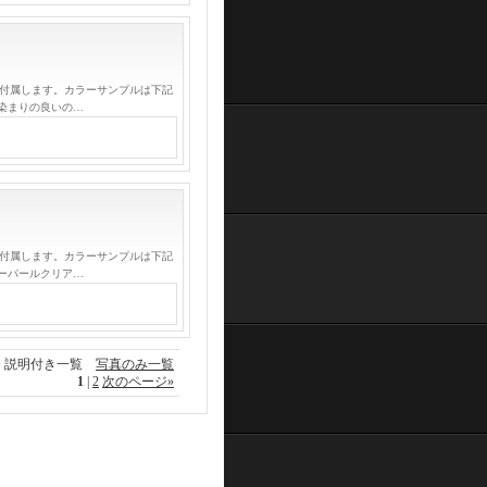
が付属します。カラーサンプルは下記
染まりの良いの…
が付属します。カラーサンプルは下記
ーパールクリア…
説明付き一覧
写真のみ一覧
1
|
2
次のページ
»