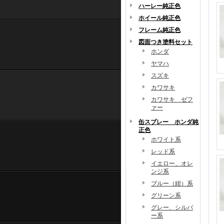
ハーレー純正色
ホイール純正色
フレーム純正色
図面つき塗料セット
ホンダ
ヤマハ
スズキ
カワサキ
カワサキ ゼフ
ァー
缶スプレー ホンダ純
正色
ホワイト系
レッド系
イエロー、オレ
ンジ系
ブルー（紺）系
グリーン系
グレー、シルバ
ー系